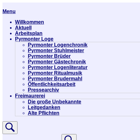
Skip
to
Home
Menu
Menu
content
Willkommen
Aktuell
Arbeitsplan
Pyrmonter Loge
Pyrmonter Logenchronik
Pyrmonter Stuhlmeister
Pyrmonter Brüder
Pyrmonter Gästechronik
Pyrmonter Logenliteratur
Pyrmonter Ritualmusik
Pyrmonter Brudermahl
Öffentlichkeitsarbeit
Pressearchiv
Freimaurerei
Die große Unbekannte
Leitgedanken
Alte Pflichten
Open
search
bar
Search