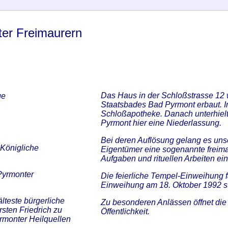
ter Freimaurern
Das Haus in der Schloßstrasse 12 w
ge
Staatsbades Bad Pyrmont erbaut. 
Schloßapotheke. Danach unterhiel
Pyrmont hier eine Niederlassung.
Bei deren Auflösung gelang es unse
Königliche
Eigentümer eine sogenannte freimau
Aufgaben und rituellen Arbeiten ein
 Pyrmonter
Die feierliche Tempel-Einweihung fa
Einweihung am 18. Oktober 1992 st
lteste bürgerliche
Zu besonderen Anlässen öffnet die 
sten Friedrich zu
Öffentlichkeit.
rmonter Heilquellen