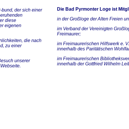
Die Bad Pyrmonter Loge ist Mitgli
-bund, der sich einer
beruhenden
in der Großloge der Alten Freien
er diese
er eigenen
im Verband der Vereinigten Großlo
Freimaurer;
nlichkeiten, die nach
im Freimaurerischen Hilfswerk e. V.
d, zu einer
innerhalb des Paritätischen Wohlfa
im Freimaurerischen Bibliotheksvere
 Besuch unserer
innerhalb der Gottfried Wilhelm Lei
r Webseite.